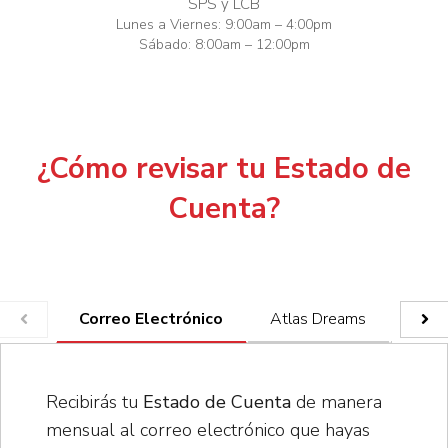
SPS y LCB
Lunes a Viernes: 9:00am – 4:00pm
Sábado: 8:00am – 12:00pm
¿Cómo revisar tu Estado de
Cuenta?
Correo Electrónico
Atlas Dreams
App 
Recibirás tu
Estado de Cuenta
de manera
mensual al correo electrónico que hayas