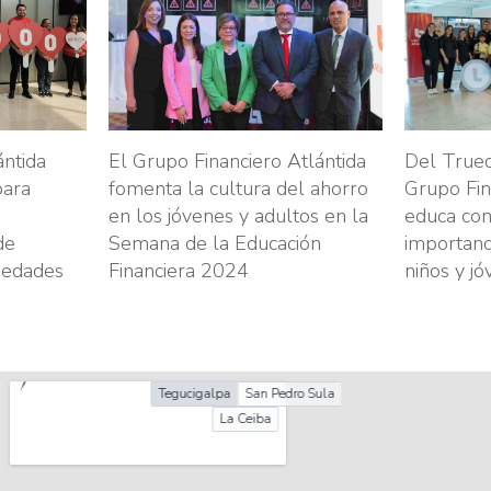
ántida
El Grupo Financiero Atlántida
Del Trueq
para
fomenta la cultura del ahorro
Grupo Fin
en los jóvenes y adultos en la
educa con
de
Semana de la Educación
importanc
medades
Financiera 2024
niños y j
Tegucigalpa
San Pedro Sula
La Ceiba